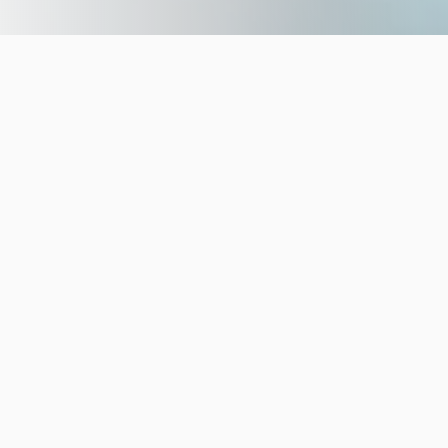
Το Car Doctors ήρθε για να
επαναπροσδιορίσει τον τρόπο που
η Ελλάδα αγοράζει και πουλάει
ανταλλακτικά.
Μηχανικοί, συνεργεία και ιδιώτες
οδηγοί μπορούν να συγκρίνουν τιμές
και ποιότητα από πολλούς προμηθευτές
όπως καινούργια, OEM ή πιστοποιημένα
μεταχειρισμένα.